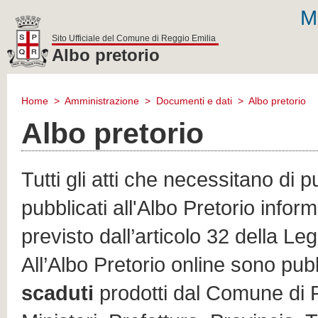
M
Sito Ufficiale del Comune di Reggio Emilia
Albo pretorio
comune
di
Home
>
Amministrazione
>
Documenti e dati
>
Albo pretorio
reggio
emilia
Albo pretorio
Tutti gli atti che necessitano di 
pubblicati all'Albo Pretorio infor
previsto dall’articolo 32 della L
All’Albo Pretorio online sono pubbl
scaduti
prodotti dal Comune di R