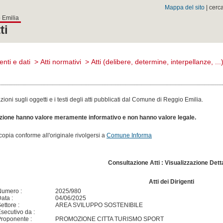
Mappa del sito
| cerc
 Emilia
ti
nti e dati
>
Atti normativi
>
Atti (delibere, determine, interpellanze, ...
oni sugli oggetti e i testi degli atti pubblicati dal Comune di Reggio Emilia.
sezione hanno valore meramente informativo e non hanno valore legale.
n copia conforme all'originale rivolgersi a
Comune Informa
Consultazione Atti : Visualizzazione Dett
Atti dei Dirigenti
Numero :
2025/980
ata :
04/06/2025
ettore :
AREA SVILUPPO SOSTENIBILE
secutivo da :
roponente :
PROMOZIONE CITTA TURISMO SPORT