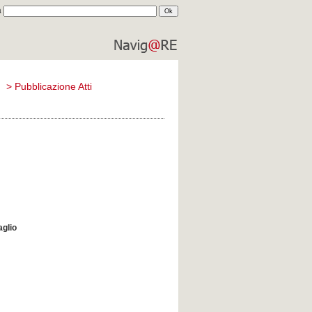
a
comune di
reggio emilia
)
>
Pubblicazione Atti
aglio