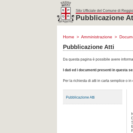
Sito Ufficiale del Comune di Reggio
Pubblicazione At
comune
di
Home
>
Amministrazione
>
Docume
reggio
emilia
Pubblicazione Atti
Da questa pagina è possibile avere informazi
I dati ed i documenti presenti in questa 
Per la richiesta di atti in carta semplice o i
Pubblicazione Atti
D
S
E
P