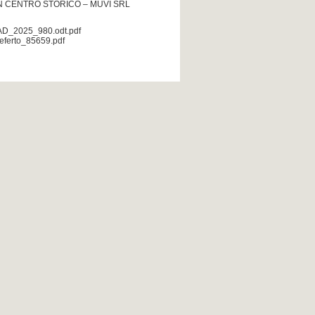
 CENTRO STORICO – MUVI SRL
AD_2025_980.odt.pdf
referto_85659.pdf