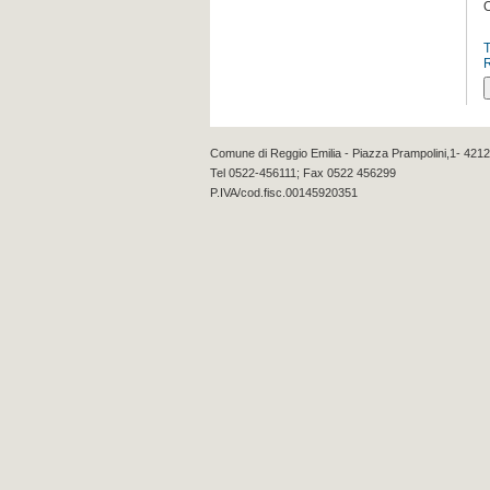
O
Comune di Reggio Emilia - Piazza Prampolini,1- 4212
Tel 0522-456111; Fax 0522 456299
P.IVA/cod.fisc.00145920351