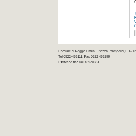
O
R
Comune di Reggio Emilia - Piazza Prampolini,1- 4212
Tel 0522-456111; Fax 0522 456299
P.IVA/cod.fisc.00145920351