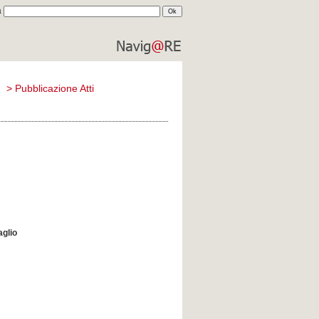
a
comune di
reggio emilia
)
>
Pubblicazione Atti
aglio