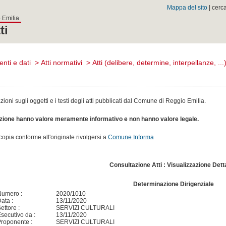
Mappa del sito
| cerc
 Emilia
ti
nti e dati
>
Atti normativi
>
Atti (delibere, determine, interpellanze, ...
oni sugli oggetti e i testi degli atti pubblicati dal Comune di Reggio Emilia.
sezione hanno valore meramente informativo e non hanno valore legale.
n copia conforme all'originale rivolgersi a
Comune Informa
Consultazione Atti : Visualizzazione Dett
Determinazione Dirigenziale
Numero :
2020/1010
ata :
13/11/2020
ettore :
SERVIZI CULTURALI
secutivo da :
13/11/2020
roponente :
SERVIZI CULTURALI