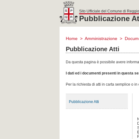
Sito Ufficiale del Comune di Reggio
Pubblicazione At
comune
di
Home
>
Amministrazione
>
Docume
reggio
emilia
Pubblicazione Atti
Da questa pagina è possibile avere informazi
I dati ed i documenti presenti in questa 
Per la richiesta di atti in carta semplice o i
Pubblicazione Atti
D
S
E
P