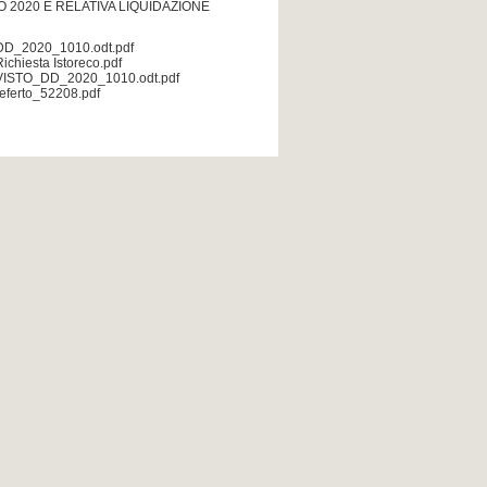
 2020 E RELATIVA LIQUIDAZIONE
DD_2020_1010.odt.pdf
Richiesta Istoreco.pdf
VISTO_DD_2020_1010.odt.pdf
referto_52208.pdf