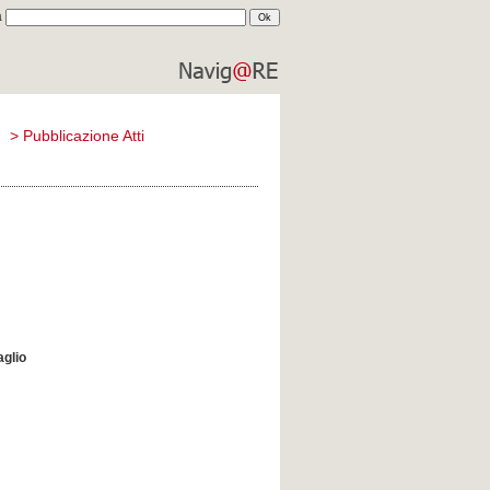
a
comune di
reggio emilia
)
>
Pubblicazione Atti
aglio