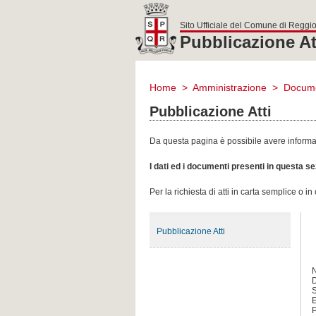
Sito Ufficiale del Comune di Reggio
Pubblicazione At
comune
di
Home
>
Amministrazione
>
Docume
reggio
emilia
Pubblicazione Atti
Da questa pagina è possibile avere informazi
I dati ed i documenti presenti in questa 
Per la richiesta di atti in carta semplice o i
Pubblicazione Atti
D
S
E
P