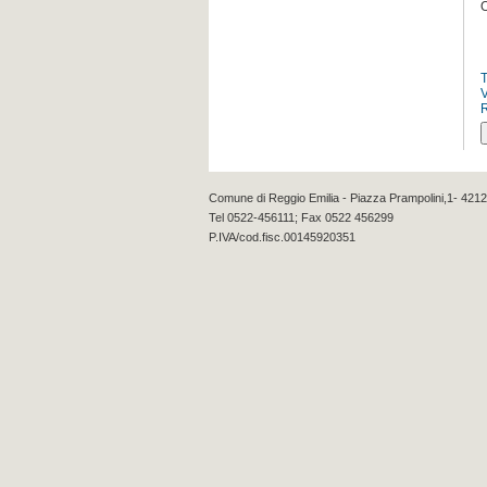
O
Comune di Reggio Emilia - Piazza Prampolini,1- 4212
Tel 0522-456111; Fax 0522 456299
P.IVA/cod.fisc.00145920351