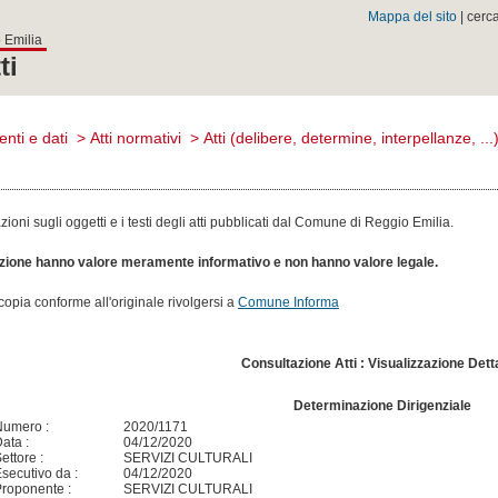
Mappa del sito
| cerc
 Emilia
ti
nti e dati
>
Atti normativi
>
Atti (delibere, determine, interpellanze, ...
oni sugli oggetti e i testi degli atti pubblicati dal Comune di Reggio Emilia.
sezione hanno valore meramente informativo e non hanno valore legale.
n copia conforme all'originale rivolgersi a
Comune Informa
Consultazione Atti : Visualizzazione Dett
Determinazione Dirigenziale
Numero :
2020/1171
ata :
04/12/2020
ettore :
SERVIZI CULTURALI
secutivo da :
04/12/2020
roponente :
SERVIZI CULTURALI