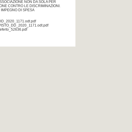
SSOCIAZIONE NON DA SOLA PER
ZIONE CONTRO LE DISCRIMINAZIONI.
 IMPEGNO DI SPESA
DD_2020_1171.odt.pdf
VISTO_DD_2020_1171.odt.pdf
referto_52636.pdf