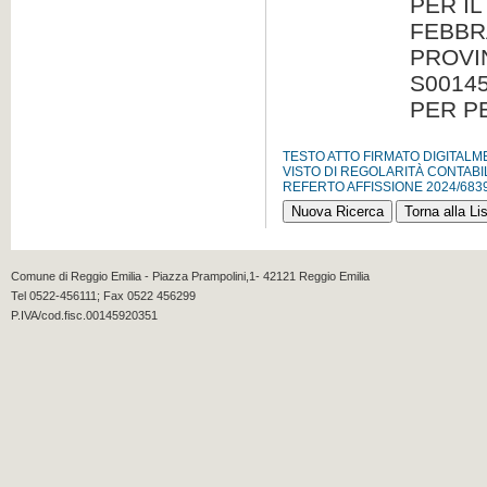
PER I
FEBBRA
PROVIN
S0014
PER P
TESTO ATTO FIRMATO DIGITAL
VISTO DI REGOLARITÀ CONTABI
REFERTO AFFISSIONE 2024/683
Comune di Reggio Emilia - Piazza Prampolini,1- 42121 Reggio Emilia
Tel 0522-456111; Fax 0522 456299
P.IVA/cod.fisc.00145920351