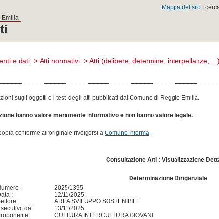
Mappa del sito
| cerc
 Emilia
ti
nti e dati
>
Atti normativi
>
Atti (delibere, determine, interpellanze, ...
oni sugli oggetti e i testi degli atti pubblicati dal Comune di Reggio Emilia.
sezione hanno valore meramente informativo e non hanno valore legale.
n copia conforme all'originale rivolgersi a
Comune Informa
Consultazione Atti : Visualizzazione Dett
Determinazione Dirigenziale
Numero :
2025/1395
ata :
12/11/2025
ettore :
AREA SVILUPPO SOSTENIBILE
secutivo da :
13/11/2025
roponente :
CULTURA INTERCULTURA GIOVANI