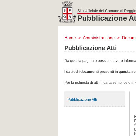
Sito Ufficiale del Comune di Reggio
Pubblicazione At
comune
di
Home
>
Amministrazione
>
Docume
reggio
emilia
Pubblicazione Atti
Da questa pagina è possibile avere informazi
I dati ed i documenti presenti in questa 
Per la richiesta di atti in carta semplice o i
Pubblicazione Atti
D
S
E
P