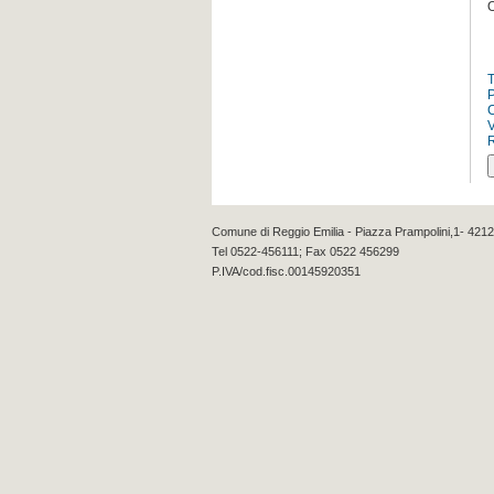
O
Comune di Reggio Emilia - Piazza Prampolini,1- 4212
Tel 0522-456111; Fax 0522 456299
P.IVA/cod.fisc.00145920351