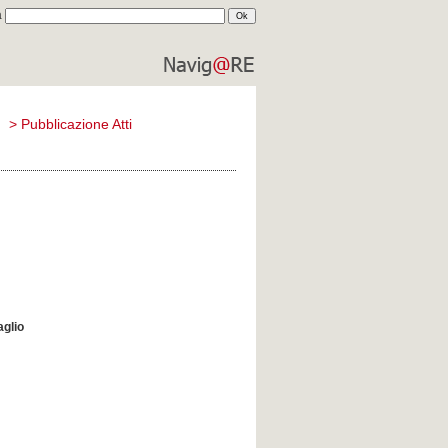
a
comune di
reggio emilia
)
>
Pubblicazione Atti
aglio