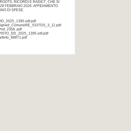
OOTS. RICORDI E RADICI”, CHE SI
 28 FEBBRAIO 2026. AFFIDAMENTO
GNO DI SPESE.
DD_2025_1395.odt.pdf
signed_ComuneRE_5337DS_3_11.pdf
Prot. 2358..pdf
VISTO_DD_2025_1395.odt.pdf
referto_88871.pdf