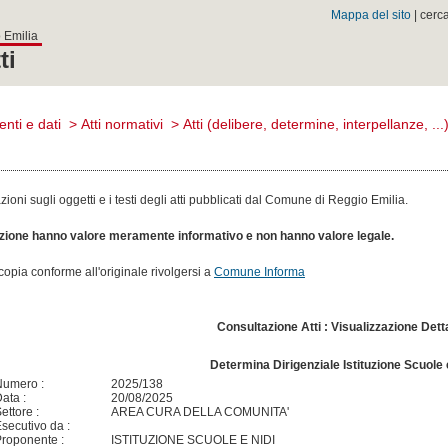
Mappa del sito
| cerc
 Emilia
ti
nti e dati
>
Atti normativi
>
Atti (delibere, determine, interpellanze, ...
oni sugli oggetti e i testi degli atti pubblicati dal Comune di Reggio Emilia.
sezione hanno valore meramente informativo e non hanno valore legale.
n copia conforme all'originale rivolgersi a
Comune Informa
Consultazione Atti : Visualizzazione Dett
Determina Dirigenziale Istituzione Scuole 
Numero :
2025/138
ata :
20/08/2025
ettore :
AREA CURA DELLA COMUNITA'
secutivo da :
roponente :
ISTITUZIONE SCUOLE E NIDI