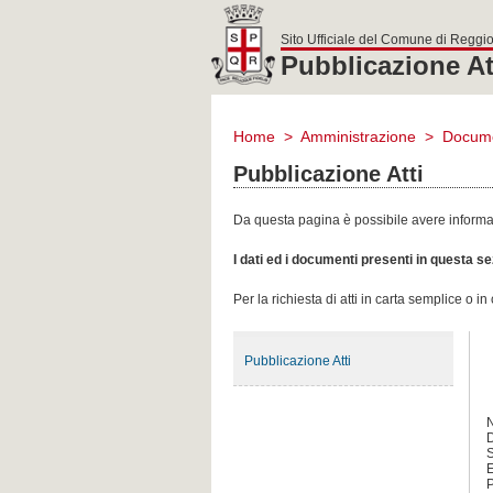
Sito Ufficiale del Comune di Reggio
Pubblicazione At
comune
di
Home
>
Amministrazione
>
Docume
reggio
emilia
Pubblicazione Atti
Da questa pagina è possibile avere informazi
I dati ed i documenti presenti in questa 
Per la richiesta di atti in carta semplice o i
Pubblicazione Atti
D
S
E
P