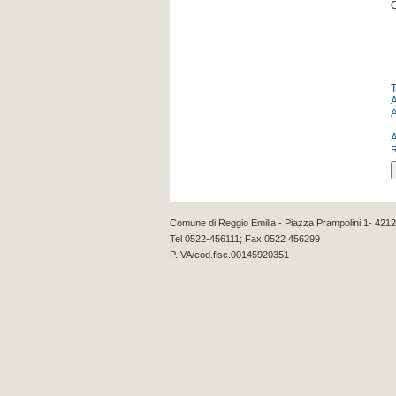
O
Comune di Reggio Emilia - Piazza Prampolini,1- 4212
Tel 0522-456111; Fax 0522 456299
P.IVA/cod.fisc.00145920351