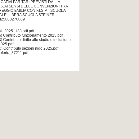
CATIVI PARITARI PREVISTI DALLA
5, AI SENSI DELLE CONVENZIONI TRA
EGGIO EMILIA CON F.I.S.M., SCUOLA
ALE, LIBERA SCUOLA STEINER-
1I25000270009
DI_2025_138.odt.pdf
A) Contributo funzionamento 2025.pdf
B) Contributo diritto allo studio e inclusione
2025.pdf
C) Contributo sezioni nido 2025.pdf
referto_87211.pdf