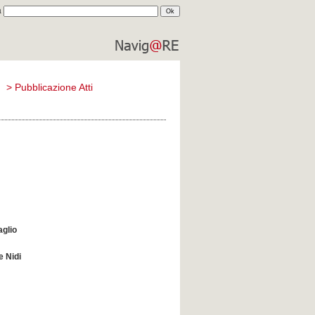
a
comune di
reggio emilia
)
>
Pubblicazione Atti
aglio
e Nidi